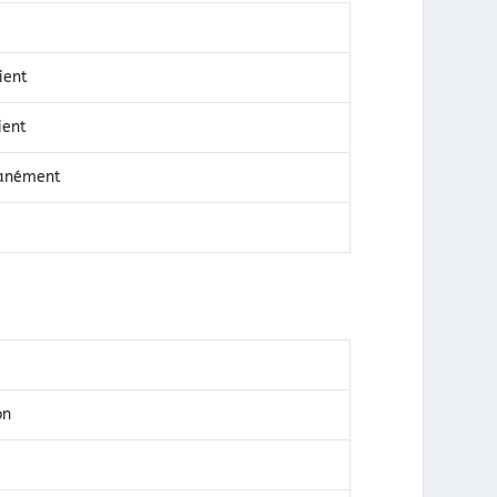
ient
ient
ntanément
on